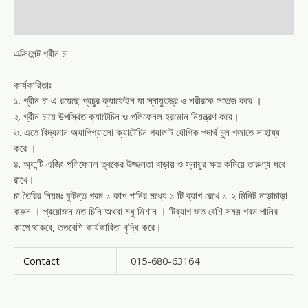
Reviews (0)
এক্সিলেন্ট গ্রীন চা
কার্যকারিতাঃ
১. গ্রীন চা এ রয়েছে প্রচুর ক্যাফেইন যা স্নায়ুতন্ত্র ও শরীরকে সতেজ করে ।
২. গ্রীন চায়ে উপস্থিত ক্যাটেচিন ও পলিফেনল হরমোন নিয়ন্ত্রণ করে।
৩. এতে বিদ্যমান অ্যাপিগ্যালো ক্যাটেচিন গযালাট যৌগিক পদার্থ চুল গজাতে সাহায্য
করে ।
৪. অ্যান্টি এজিং পলিফেনল ত্বকের উজ্জলতা বাড়ায় ও স্নায়ুর ক্ষত কমিয়ে তারুণ্য ধরে
রাখে।
চা তৈরির নিয়মঃ ফুটন্ত গরম ১ কাপ পানির মধ্যে ১ টি ব্যাগ রেখে ১-২ মিনিট নাড়াচাড়া
করুন । প্রয়োজন মত চিনি অথবা মধু মিশান । টিব্যাগ জত বেশি সময় গরম পানির
কাপে থাকবে, ততবেশি কার্যকারিতা বৃদ্ধি করে।
Contact
015-680-63164