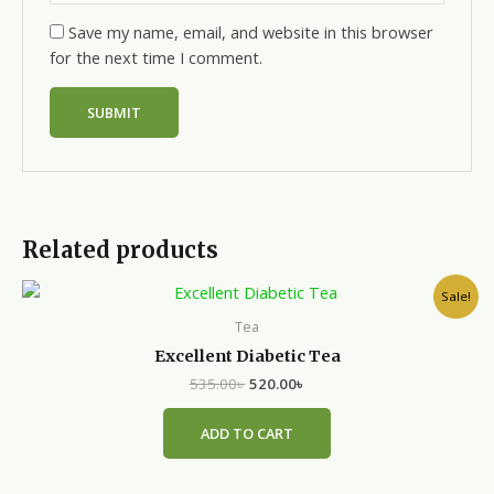
Save my name, email, and website in this browser
for the next time I comment.
Related products
Original
Current
Sale!
price
price
was:
is:
Tea
535.00৳ .
520.00৳ .
Excellent Diabetic Tea
535.00
৳
520.00
৳
ADD TO CART