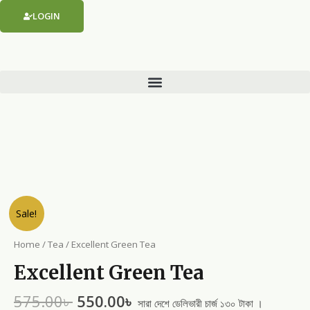
Skip
LOGIN
to
content
Menu
Original
Current
Excellent
Sale!
price
price
Green
was:
is:
Tea
Home
/
Tea
/ Excellent Green Tea
575.00৳ .
550.00৳ .
quantity
Excellent Green Tea
575.00
৳
550.00
৳
সারা দেশে ডেলিভারী চার্জ ১৩০ টাকা ।