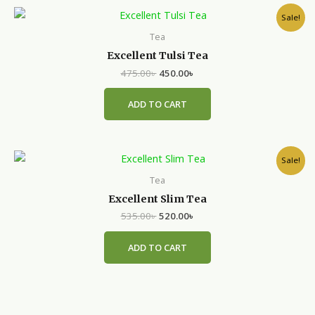
Original
Current
Sale!
price
price
was:
is:
Tea
475.00৳ .
450.00৳ .
Excellent Tulsi Tea
475.00
৳
450.00
৳
ADD TO CART
Original
Current
Sale!
price
price
was:
is:
Tea
535.00৳ .
520.00৳ .
Excellent Slim Tea
535.00
৳
520.00
৳
ADD TO CART